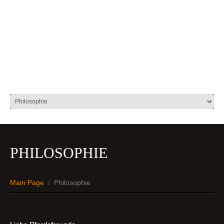
Zum Alten
Gutshof
PHILOSOPHIE
Main Page
Philosophie
/